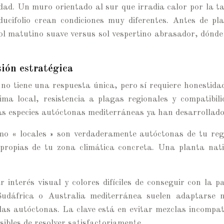
dad. Un muro orientado al sur que irradia calor por la ta
ucifolio crean condiciones muy diferentes. Antes de pl
 sol matutino suave versus sol vespertino abrasador, dón
sión estratégica
 no tiene una respuesta única, pero sí requiere honestida
lima local, resistencia a plagas regionales y compatib
las especies autóctonas mediterráneas ya han desarrollad
o « locales » son verdaderamente autóctonas de tu regió
s propias de tu zona climática concreta. Una planta nat
 interés visual y colores difíciles de conseguir con la p
 Sudáfrica o Australia mediterránea suelen adaptarse n
a las autóctonas. La clave está en evitar mezclas incompat
ibles de resolver satisfactoriamente.