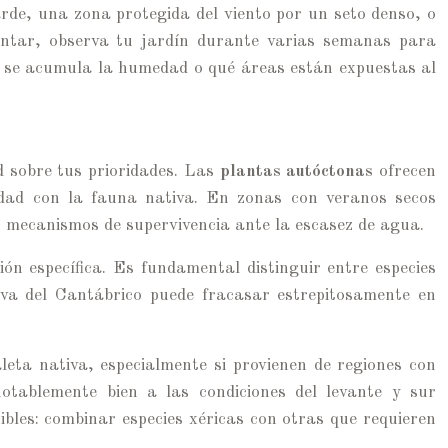
rde, una zona protegida del viento por un seto denso, o
antar, observa tu jardín durante varias semanas para
de se acumula la humedad o qué áreas están expuestas al
d sobre tus prioridades. Las
plantas autóctonas
ofrecen
ilidad con la fauna nativa. En zonas con veranos secos
o mecanismos de supervivencia ante la escasez de agua.
n específica. Es fundamental distinguir entre especies
iva del Cantábrico puede fracasar estrepitosamente en
aleta nativa, especialmente si provienen de regiones con
otablemente bien a las condiciones del levante y sur
ibles: combinar especies xéricas con otras que requieren