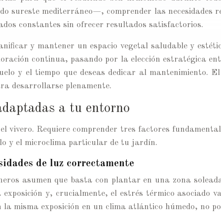
ido sureste mediterráneo—, comprender las necesidades re
ados constantes sin ofrecer resultados satisfactorios.
nificar y mantener un espacio vegetal saludable y estéti
 floración continua, pasando por la elección estratégica e
suelo y el tiempo que deseas dedicar al mantenimiento. E
ara desarrollarse plenamente.
adaptadas a tu entorno
l vivero. Requiere comprender tres factores fundamentale
lo y el microclima particular de tu jardín.
esidades de luz correctamente
dineros asumen que basta con plantar en una zona solead
la exposición y, crucialmente, el estrés térmico asociado
 la misma exposición en un clima atlántico húmedo, no po