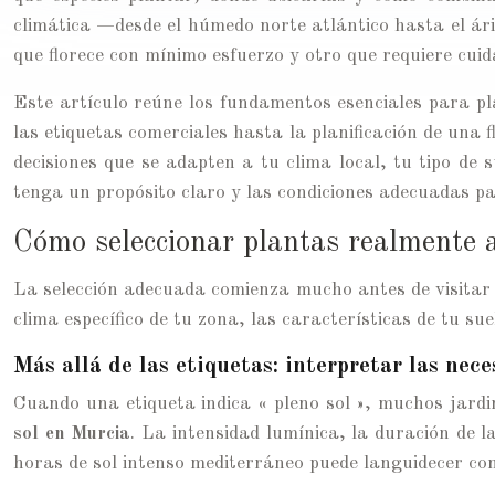
climática —desde el húmedo norte atlántico hasta el ár
que florece con mínimo esfuerzo y otro que requiere cuid
Este artículo reúne los fundamentos esenciales para pla
las etiquetas comerciales hasta la planificación de una
decisiones que se adapten a tu clima local, tu tipo de 
tenga un propósito claro y las condiciones adecuadas p
Cómo seleccionar plantas realmente 
La selección adecuada comienza mucho antes de visitar e
clima específico de tu zona, las características de tu sue
Más allá de las etiquetas: interpretar las nec
Cuando una etiqueta indica « pleno sol », muchos jar
sol en Murcia
. La intensidad lumínica, la duración de 
horas de sol intenso mediterráneo puede languidecer con