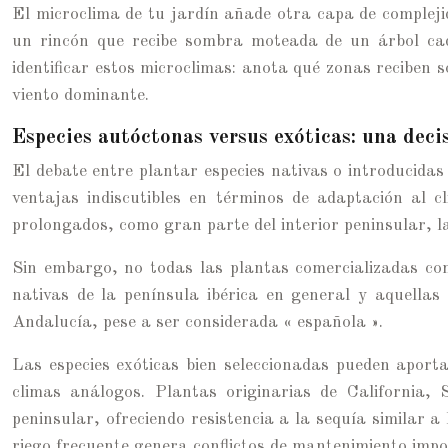
El microclima de tu jardín añade otra capa de compleji
un rincón que recibe sombra moteada de un árbol cad
identificar estos microclimas: anota qué zonas reciben
viento dominante.
Especies autóctonas versus exóticas: una deci
El debate entre plantar especies nativas o introducidas
ventajas indiscutibles en términos de adaptación al c
prolongados, como gran parte del interior peninsular, 
Sin embargo, no todas las plantas comercializadas com
nativas de la península ibérica en general y aquella
Andalucía, pese a ser considerada « española ».
Las especies exóticas bien seleccionadas pueden aportar
climas análogos. Plantas originarias de California,
peninsular, ofreciendo resistencia a la sequía similar 
riego frecuente genera conflictos de mantenimiento impos