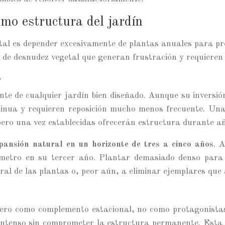
omo estructura del jardín
l es depender excesivamente de plantas anuales para pro
 de desnudez vegetal que generan frustración y requieren
o
te de cualquier jardín bien diseñado. Aunque su inversión 
tinua y requieren reposición mucho menos frecuente. Un
pero una vez establecidas ofrecerán estructura durante 
pansión natural en un horizonte de tres a cinco años
. 
ámetro en su tercer año. Plantar demasiado denso para 
ral de las plantas o, peor aún, a eliminar ejemplares qu
pero como complemento estacional, no como protagonistas
r intenso sin comprometer la estructura permanente. Est