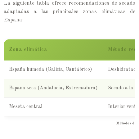
La siguiente tabla ofrece recomendaciones de secado
adaptadas a las principales zonas climáticas de
España:
Zona climática
Método rec
España húmeda (Galicia, Cantábrico)
Deshidratador
España seca (Andalucía, Extremadura)
Secado a la s
Meseta central
Interior venti
Métodos de s